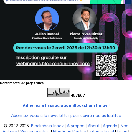
Nombre total de pages vues :
4
8
7
8
0
7
Adhérez à l'association Blockchain Innov !
Abonnez-vous à la newsletter pour suivre nos actualités
®️ 2022-2025,
Blockchain Innov
|
A propos
|
About
|
Agenda
|
Nos
Valeurs
|
Vie associative
|
Mentions légales
|
International
|
Liens
|