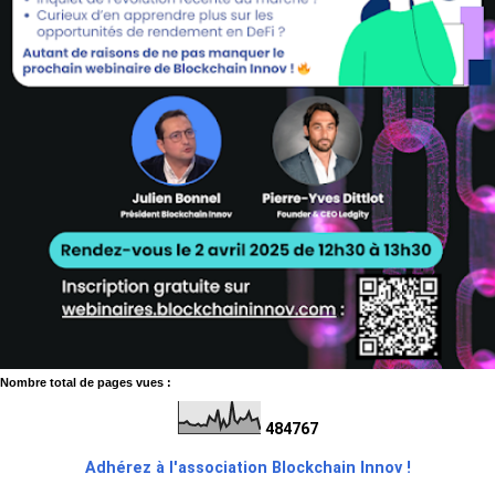
Nombre total de pages vues :
4
8
4
7
6
7
Adhérez à l'association Blockchain Innov !