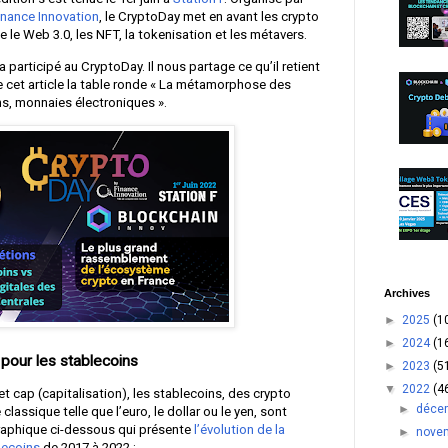
inance Innovation
, le CryptoDay met en avant les crypto
 le Web 3.0, les NFT, la tokenisation et les métavers.
 a participé au CryptoDay. Il nous partage ce qu’il retient
cet article la table ronde « La métamorphose des
ns, monnaies électroniques ».
Archives
►
2025
(1
►
2024
(1
 pour les stablecoins
►
2023
(5
▼
2022
(4
t cap (capitalisation), les stablecoins, des crypto
►
déce
ssique telle que l’euro, le dollar ou le yen, sont
aphique ci-dessous qui présente
l’évolution de la
►
nove
lecoins
de 2017 à 2022 :