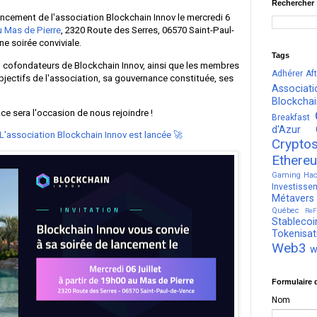
Rechercher
ancement de l'association Blockchain Innov le mercredi 6
 Mas de Pierre
, 2320 Route des Serres, 06570 Saint-Paul-
e soirée conviviale.
Tags
l, cofondateurs de Blockchain Innov, ainsi que les membres
Adhérer
Af
bjectifs de l'association, sa gouvernance constituée, ses
Associati
Blockcha
ce sera l'occasion de nous rejoindre !
Breakfast
d'Azur
L'association Blockchain Innov est lancée 🚀
Crypto
Ethere
Gaming
Hac
Investisse
Métavers
Québec
ReF
Stablecoi
Tokenisat
Web3
w
Formulaire 
Nom