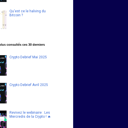
Qu'est ce le halving du
Bitcoin ?
 plus consultés ces 30 derniers
Crypto Debrief Mai 2025
Crypto Debrief Avril 2025
Revivez le webinaire : Les
Mercredis de la Crypto ! 🔥