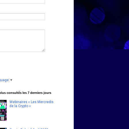
guage
▼
 plus consultés les 7 derniers jours
Webinaires « Les Mercredis
de la Crypto »