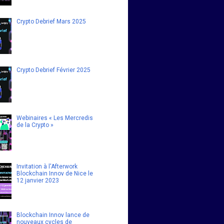
Crypto Debrief Mars 2025
Crypto Debrief Février 2025
Webinaires « Les Mercredis
de la Crypto »
Invitation à l'Afterwork
Blockchain Innov de Nice le
12 janvier 2023
Blockchain Innov lance de
nouveaux cycles de