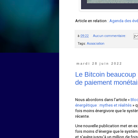
Article en relation :
Agenda des évé
à
09:22
Aucun commentaire:
Tags:
Association
mardi 28 juin 2022
Le Bitcoin beaucoup
de paiement monétair
Nous abordons dans l'article «
Blo
énergétique : mythes et réalités
» q
fois moins énergivore que le systè
récente.
Une nouvelle publication met en e
fois moins d'énergie que le systè
et s'avère jusqu'à un million de foi