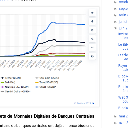
►
octo
►
sept
►
août
►
juill
▼
juin 
Invita
l'a
Le Bi
que
Stabl
Ban
Payer
pai
Blockc
aub
Block
éne
Web 3 
pour
Blockc
ojets de Monnaies Digitales de Banques Centrales
►
mai 
►
avril
antaine de banques centrales ont déjà annoncé étudier ou