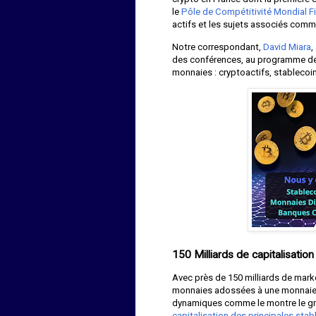
le
Pôle de Compétitivité Mondial F
actifs et les sujets associés comme
Notre correspondant,
David Miara
,
des conférences, au programme de 
monnaies : cryptoactifs, stablecoi
150 Milliards de capitalisation
Avec près de 150 milliards de marke
monnaies adossées à une monnaie cla
dynamiques comme le montre le gr
capitalisation des principales stab