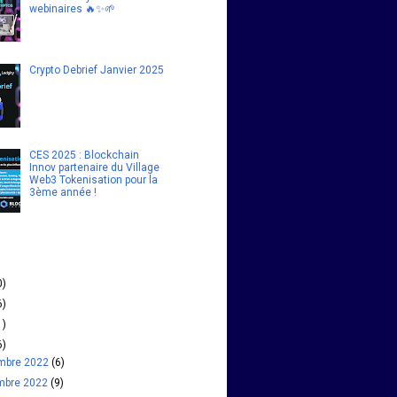
webinaires 🔥✨🌱
Crypto Debrief Janvier 2025
CES 2025 : Blockchain
Innov partenaire du Village
Web3 Tokenisation pour la
3ème année !
0)
6)
1)
6)
mbre 2022
(6)
mbre 2022
(9)