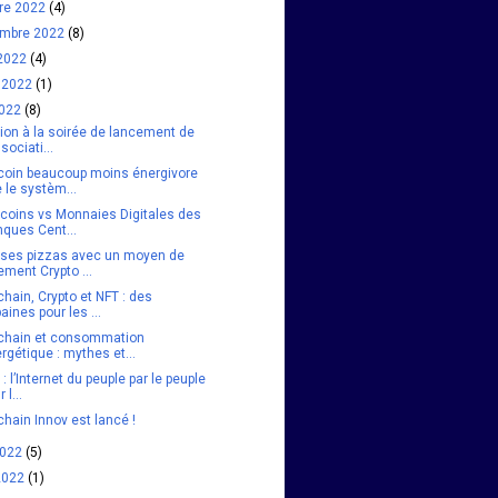
bre 2022
(4)
embre 2022
(8)
 2022
(4)
et 2022
(1)
2022
(8)
tion à la soirée de lancement de
ssociati...
tcoin beaucoup moins énergivore
 le systèm...
ecoins vs Monnaies Digitales des
ques Cent...
 ses pizzas avec un moyen de
ement Crypto ...
hain, Crypto et NFT : des
aines pour les ...
chain et consommation
rgétique : mythes et...
: l’Internet du peuple par le peuple
 l...
hain Innov est lancé !
2022
(5)
 2022
(1)