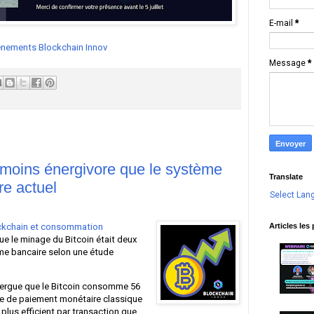
E-mail
*
nements Blockchain Innov
Message
*
 moins énergivore que le système
Translate
e actuel
Select Lan
Articles les
ckchain et consommation
ue le minage du Bitcoin était deux
me bancaire selon une étude
xergue que le Bitcoin consomme 56
me de paiement monétaire classique
s plus efficient par transaction que