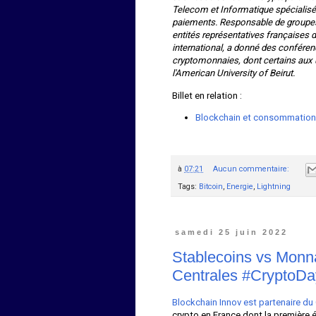
Telecom et Informatique spécialisé 
paiements. Responsable de groupes 
entités représentatives françaises 
international, a donné des conférenc
cryptomonnaies, dont certains aux u
l'American University of Beirut.
Billet en relation :
Blockchain et consommation 
à
07:21
Aucun commentaire:
Tags:
Bitcoin
,
Energie
,
Lightning
samedi 25 juin 2022
Stablecoins vs Monn
Centrales #CryptoDa
Blockchain Innov est partenaire du
crypto en France dont la première éd