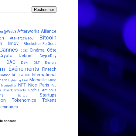
Afterworks
Alliance
ter@Web3
Bitcoin
on
Atelier@Web3
in Innov
BlockchainForGood
Cannes
Cinéma
Côte
CDBC
Crypto Débrief
CryptoDay
s
DAO
DeFi
DLT
Energie
um
Événements
Fintech
International
IA
kathon
IBIW
ICO
Marseille
ment
Live
Lightning
MBDC
NFT
Nice
Paris
Montpellier
Pau
Sophia Antipolis
Smartcontracts
i
ns
Startups
Startup
ion
Tokenomics
Tokens
ebinaires
de contact