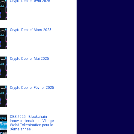
Crypto Debrief Avril 2025
Crypto Debrief Mars 2025
Crypto Debrief Mai 2025
Crypto Debrief Février 2025
CES 2025 : Blockchain
Innov partenaire du Village
Web3 Tokenisation pour la
3ème année !