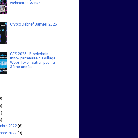
webinaires 🔥✨🌱
Crypto Debrief Janvier 2025
CES 2025 : Blockchain
Innov partenaire du Village
Web3 Tokenisation pour la
3ème année !
0)
6)
1)
6)
mbre 2022
(6)
mbre 2022
(9)