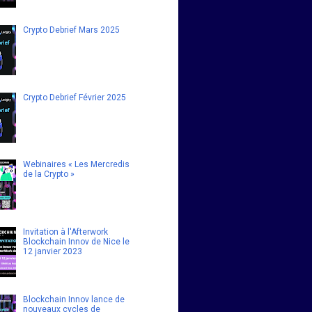
Crypto Debrief Mars 2025
Crypto Debrief Février 2025
Webinaires « Les Mercredis
de la Crypto »
Invitation à l'Afterwork
Blockchain Innov de Nice le
12 janvier 2023
Blockchain Innov lance de
nouveaux cycles de