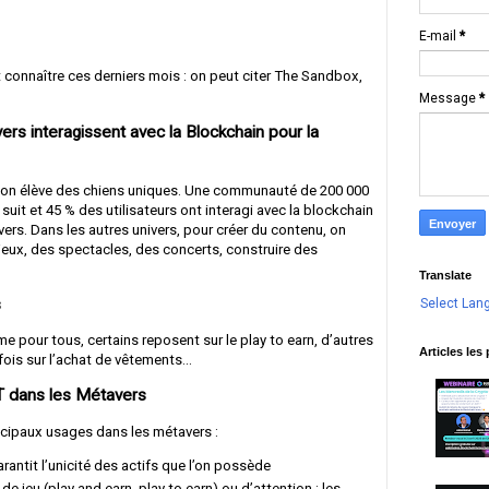
E-mail
*
connaître ces derniers mois : on peut citer The Sandbox,
Message
*
rs interagissent avec la Blockchain pour la
 on élève des chiens uniques. Une communauté de 200 000
suit et 45 % des utilisateurs ont interagi avec la blockchain
ers. Dans les autres univers, pour créer du contenu, on
jeux, des spectacles, des concerts, construire des
Translate
s
Select Lan
 pour tous, certains reposent sur le play to earn, d’autres
Articles les
rfois sur l’achat de vêtements…
FT dans les Métavers
ncipaux usages dans les métavers :
garantit l’unicité des actifs que l’on possède
 jeu (play and earn, play to earn) ou d’attention ; les