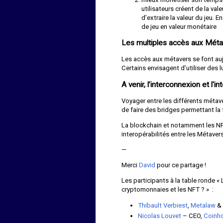
utilisateurs créent de la val
d’extraire la valeur du jeu. 
de jeu en valeur monétaire
Les multiples accès aux Mét
Les accès aux métavers se font aujo
Certains envisagent d’utiliser des 
A venir, l’interconnexion et l'
Voyager entre les différents métave
de faire des bridges permettant la 
La blockchain et notamment les NF
interopérabilités entre les Métavers
—
Merci
David
pour ce partage !
Les participants à la table ronde «
cryptomonnaies et les NFT ? » :
Thibault Verbiest
,
Metalaw
& 
Nicolas Louvet
– CEO,
Coinh