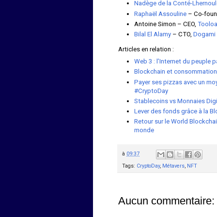
Nadège de la Conté-Lhernou
Raphaël Assouline
– Co-foun
Antoine Simon – CEO,
Toolo
Bilal El Alamy
– CTO,
Dogami
Articles en relation :
Web 3 : l’Internet du peuple 
Blockchain et consommation 
Payer ses pizzas avec un moye
#CryptoDay
Stablecoins vs Monnaies Dig
Lever des fonds grâce à la B
Retour sur le World Blockchai
monde
à
09:37
Tags:
CryptoDay
,
Métavers
,
NFT
Aucun commentaire: