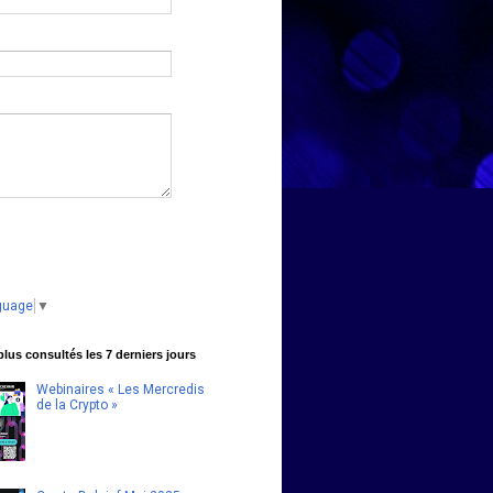
guage
▼
 plus consultés les 7 derniers jours
Webinaires « Les Mercredis
de la Crypto »