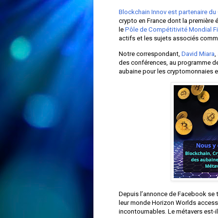
Blockchain Innov est partenaire du
crypto en France dont la première éd
le
Pôle de Compétitivité Mondial F
actifs et les sujets associés comme
Notre correspondant,
David Miara
,
des conférences, au programme de ce
aubaine pour les cryptomonnaies et
Depuis l’annonce de Facebook se tr
leur monde Horizon Worlds accessi
incontournables. Le métavers est-i