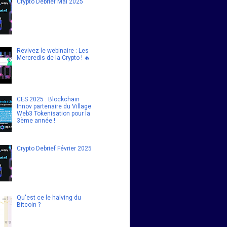
Crypto Debrief Mai 2025
Revivez le webinaire : Les
Mercredis de la Crypto ! 🔥
CES 2025 : Blockchain
Innov partenaire du Village
Web3 Tokenisation pour la
3ème année !
Crypto Debrief Février 2025
Qu'est ce le halving du
Bitcoin ?