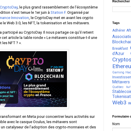
Rechercher
 CryptoDay
, le plus grand rassemblement de l'écosystème
ition s’est tenue le 1er juin à
Station F
. Organisé par
inance Innovation
, le CryptoDay met en avant les crypto
 le Web 3.0, les NFT, la tokenisation et les métavers.
Tags
Adhérer
Af
 a participé au CryptoDay. Il nous partage ce qu’il retient
Associati
t article la table ronde « Le métavers constitue-t-il une
Blockcha
 les NFT ? ».
Breakfast
d'Azur
Crypto
Ethere
Gaming
Hac
Investisse
Métavers
Québec
ReF
Stablecoi
Tokenisat
Web3
w
ansformant en Meta pour concentrer leurs activités sur
Formulaire 
ble avec le casque Oculus, les métavers sont
Nom
l un catalyseur de l’adoption des crypto-monnaies et des