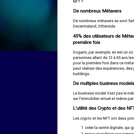
NFT ?
De nombreux Métavers
De nombreux métavers se sont fait 
Decentraland, Otherside.
45% des utilisateurs de Métave
première fois
Dogami, par exemple, en est un où
personnes allant de 12 à 65 ans les 
pour la première fois dans ce métav
peut réaliser des expériences, des 
buildings…
De multiples business model
Le business model n’est pas le même
sur l’immobilier virtuel et même pa
L’utilité des Crypto et des N
Les crypto et les NFT ont deux pri
créer la rareté digitale, qui 
mieux monétiser son temps de