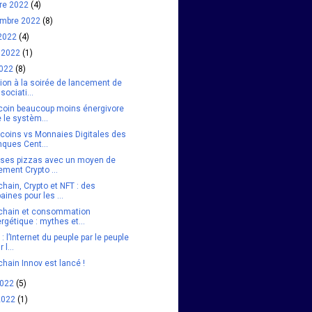
bre 2022
(4)
embre 2022
(8)
 2022
(4)
et 2022
(1)
2022
(8)
tion à la soirée de lancement de
ssociati...
tcoin beaucoup moins énergivore
 le systèm...
ecoins vs Monnaies Digitales des
ques Cent...
 ses pizzas avec un moyen de
ement Crypto ...
hain, Crypto et NFT : des
aines pour les ...
chain et consommation
rgétique : mythes et...
: l’Internet du peuple par le peuple
 l...
hain Innov est lancé !
2022
(5)
 2022
(1)