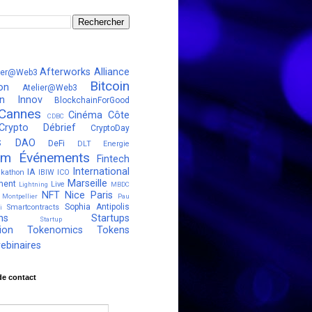
Afterworks
Alliance
ter@Web3
Bitcoin
on
Atelier@Web3
in Innov
BlockchainForGood
Cannes
Cinéma
Côte
CDBC
Crypto Débrief
CryptoDay
s
DAO
DeFi
DLT
Energie
um
Événements
Fintech
International
IA
kathon
IBIW
ICO
Marseille
ment
Live
Lightning
MBDC
NFT
Nice
Paris
Montpellier
Pau
Sophia Antipolis
Smartcontracts
i
ns
Startups
Startup
ion
Tokenomics
Tokens
ebinaires
de contact