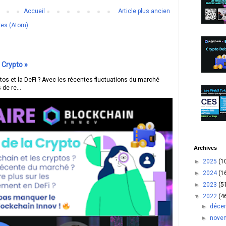
Accueil
Article plus ancien
res (Atom)
 Crypto »
ptos et la DeFi ? Avec les récentes fluctuations du marché
 de re...
Archives
►
2025
(1
►
2024
(1
►
2023
(5
▼
2022
(4
►
déce
►
nove