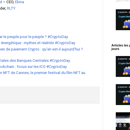
ld
– CEO,
Ekina
der,
RLTY
a
par le peuple pour le peuple ? #CryptoDay
énergétique : mythes et réalités #CryptoDay
Articles les
n de paiement Crypto : qu'en est-il aujourd'hui ?
jours
itales des Banques Centrales #CryptoDay
lockchain : focus sur les ICO #CryptoDay
n NFT de Cannes, le premier festival du film NFT au