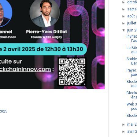
►
octo
►
sept
►
août
►
juill
▼
juin 
Invita
l'a
Le Bi
que
Stabl
Ban
Payer
pai
Blockc
aub
Block
éne
Web 3 
pour
 2025
Blockc
►
mai 
►
avril