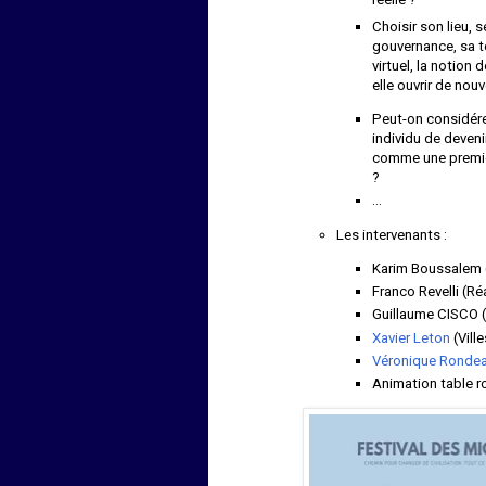
Choisir son lieu, 
gouvernance, sa 
virtuel, la notion 
elle ouvrir de nou
Peut-on considérer
individu de deven
comme une première
?
…
Les intervenants :
Karim Boussalem 
Franco Revelli (R
Guillaume CISCO (
Xavier Leton
(Vill
Véronique Ronde
Animation table r