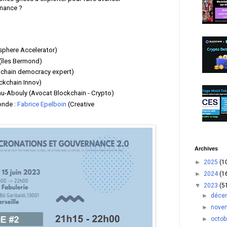
rnance ?
sphere Accelerator)
(îles Bermond)
chain democracy expert)
ckchain Innov)
u-Abouly (Avocat Blockchain - Crypto)
onde :
Fabrice Epelboin
(Creative
Archives
►
2025
(1
►
2024
(1
▼
2023
(5
►
déce
►
nove
►
octo