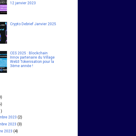
12 janvier 2023
Crypto Debrief Janvier 2025
CES 2025 : Blockchain
Innov partenaire du Village
Web3 Tokenisation pour la
3ème année !
0)
6)
1)
mbre 2023
(2)
mbre 2023
(3)
bre 2023
(4)