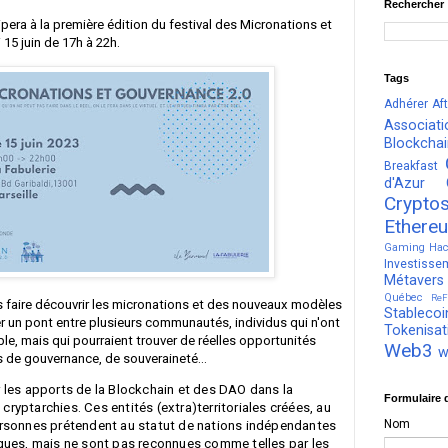
Rechercher
ipera à la première édition du festival des Micronations et
 15 juin de 17h à 22h.
Tags
Adhérer
Af
Associati
Blockcha
Breakfast
d'Azur
Crypto
Ethere
Gaming
Hac
Investisse
Métavers
Québec
ReF
s faire découvrir les micronations et des nouveaux modèles
Stablecoi
er un pont entre plusieurs communautés, individus qui n'ont
Tokenisat
le, mais qui pourraient trouver de réelles opportunités
Web3
w
 de gouvernance, de souveraineté...
 les apports de la Blockchain et des DAO dans la
Formulaire 
ryptarchies. Ces entités (extra)territoriales créées, au
Nom
ersonnes prétendent au statut de nations indépendantes
iques, mais ne sont pas reconnues comme telles par les