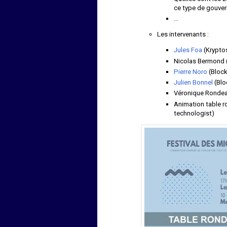
ce type de gouve
…
Les intervenants :
Jules Foa
(Krypto
Nicolas Bermond 
Pierre Noro
(Block
Julien Bonnel
(Blo
Véronique Rondea
Animation table r
technologist)