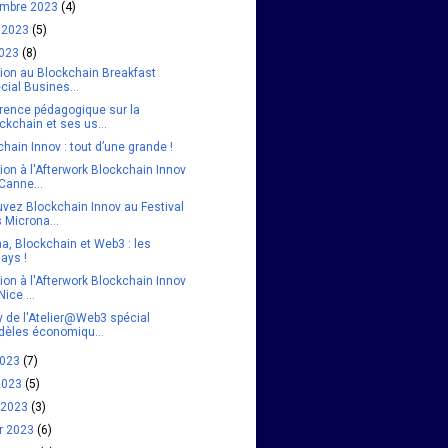
embre 2023
(4)
et 2023
(5)
2023
(8)
tion au Blockchain Breakfast
cial Busines...
rence pédagogique sur la
ckchain et ses us...
hain Innov : tout d’une grande !
tion à l'Afterwork Blockchain Innov
Canne...
uvez Blockchain Innov au Festival
 Microna...
a, Blockchain et Web3 : les
lays !
tion à l'Afterwork Blockchain Innov
Nice ...
y de l'Atelier@Web3 spécial
èles économiqu...
2023
(7)
 2023
(5)
 2023
(3)
er 2023
(6)