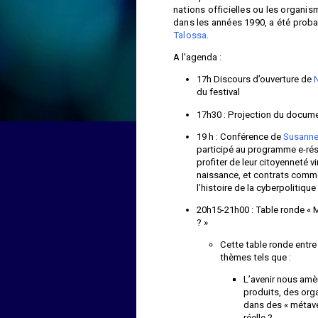
nations officielles ou les organi
dans les années 1990, a été proba
Talossa
.
A l'agenda :
17h Discours d’ouverture de
du festival
17h30 : Projection du docume
19 h : Conférence de
Susanne
participé au programme e-rés
profiter de leur citoyenneté v
naissance, et contrats comme
l’histoire de la cyberpolitique 
20h15-21h00 : Table ronde « M
? »
Cette table ronde entre 
thèmes tels que :
L’avenir nous amèn
produits, des or
dans des « métave
réelle ?