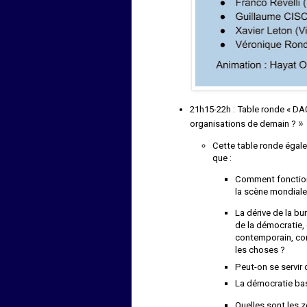
21h15-22h : Table ronde « D
»
organisations de demain ?
Cette table ronde égal
que :
Comment fonction
la scène mondiale
La dérive de la bur
de la démocratie, 
contemporain, co
les choses ?
Peut-on se servir
La démocratie bas
Quelles sont les z