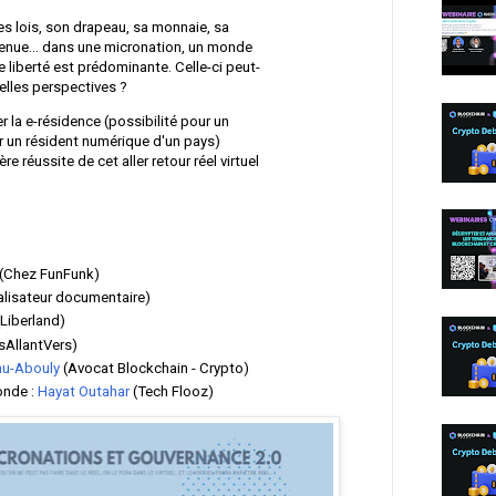
ses lois, son drapeau, sa monnaie, sa
tenue… dans une micronation, un monde
de liberté est prédominante. Celle-ci peut-
velles perspectives ?
 la e-résidence (possibilité pour un
ir un résident numérique d'un pays)
 réussite de cet aller retour réel virtuel
(Chez FunFunk)
éalisateur documentaire)
Liberland)
esAllantVers)
au-Abouly
(Avocat Blockchain - Crypto)
onde :
Hayat Outahar
(Tech Flooz)