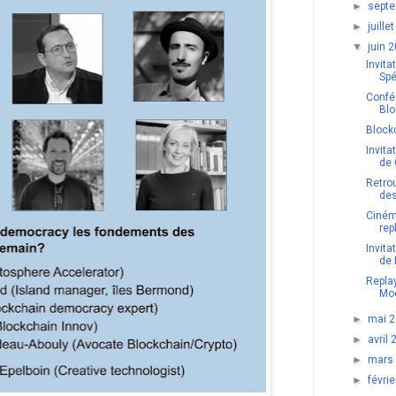
►
sept
►
juill
▼
juin 
Invita
Spé
Confé
Blo
Blockc
Invita
de 
Retro
des
Ciném
rep
Invita
de 
Repla
Mod
►
mai 
►
avril
►
mars
►
févri