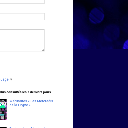
guage
▼
 plus consultés les 7 derniers jours
Webinaires « Les Mercredis
de la Crypto »