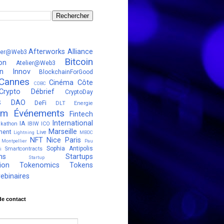
Afterworks
Alliance
ter@Web3
Bitcoin
on
Atelier@Web3
in Innov
BlockchainForGood
Cannes
Cinéma
Côte
CDBC
Crypto Débrief
CryptoDay
s
DAO
DeFi
DLT
Energie
um
Événements
Fintech
International
IA
kathon
IBIW
ICO
Marseille
ment
Live
Lightning
MBDC
NFT
Nice
Paris
Montpellier
Pau
Sophia Antipolis
Smartcontracts
i
ns
Startups
Startup
ion
Tokenomics
Tokens
ebinaires
de contact