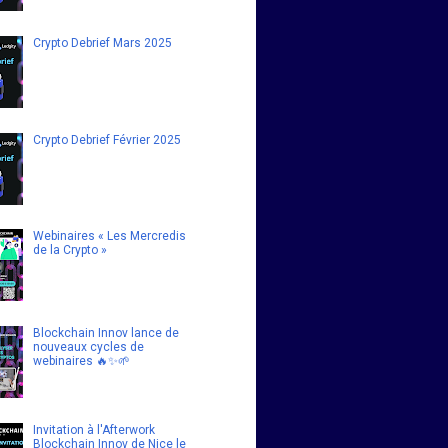
Crypto Debrief Mars 2025
Crypto Debrief Février 2025
Webinaires « Les Mercredis
de la Crypto »
Blockchain Innov lance de
nouveaux cycles de
webinaires 🔥✨🌱
Invitation à l'Afterwork
Blockchain Innov de Nice le