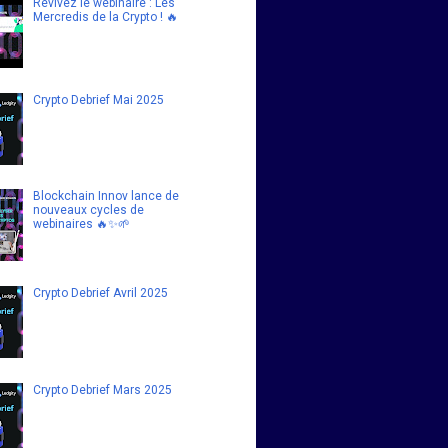
Revivez le webinaire : Les
Mercredis de la Crypto ! 🔥
Crypto Debrief Mai 2025
Blockchain Innov lance de
nouveaux cycles de
webinaires 🔥✨🌱
Crypto Debrief Avril 2025
Crypto Debrief Mars 2025