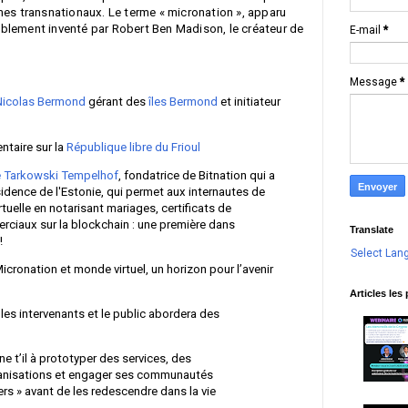
smes transnationaux. Le terme « micronation », apparu
blement inventé par Robert Ben Madison, le créateur de
E-mail
*
Message
*
Nicolas Bermond
gérant des
îles Bermond
et initiateur
ntaire sur la
République libre du Frioul
 Tarkowski Tempelhof
, fondatrice de Bitnation qui a
idence de l'Estonie, qui permet aux internautes de
irtuelle en notarisant mariages, certificats de
rciaux sur la blockchain : une première dans
Translate
!
Select Lan
icronation et monde virtuel, un horizon pour l’avenir
Articles les
les intervenants et le public abordera des
e t’il à prototyper des services, des
ganisations et engager ses communautés
rs » avant de les redescendre dans la vie