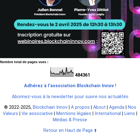
Nombre total de pages vues :
4
8
4
3
6
1
Adhérez à l'association Blockchain Innov !
Abonnez-vous à la newsletter pour suivre nos actualités
®️ 2022-2025,
Blockchain Innov
|
A propos
|
About
|
Agenda
|
Nos
Valeurs
|
Vie associative
|
Mentions légales
|
International
|
Liens
|
Médias & Presse
Retour en Haut de Page ⬆️