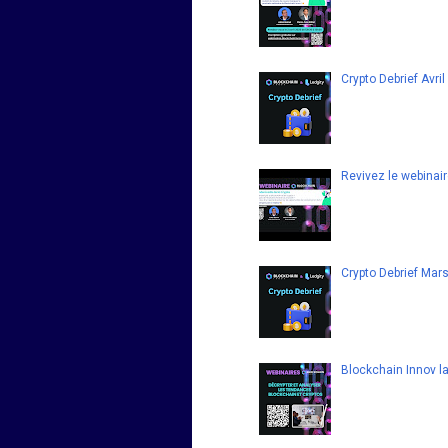
Crypto Debrief Avri
Revivez le webinair
Crypto Debrief Mar
Blockchain Innov l