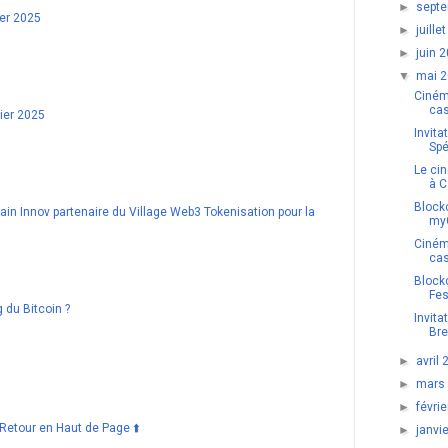
►
sept
ier 2025
►
juill
►
juin 
▼
mai 
Ciném
cas
ier 2025
Invita
Spé
Le ci
à 
Block
in Innov partenaire du Village Web3 Tokenisation pour la
myG
Ciném
cas
Blockc
Fes
g du Bitcoin ?
Invita
Bre
►
avril
►
mars
►
févri
Retour en Haut de Page ⬆️
►
janvi