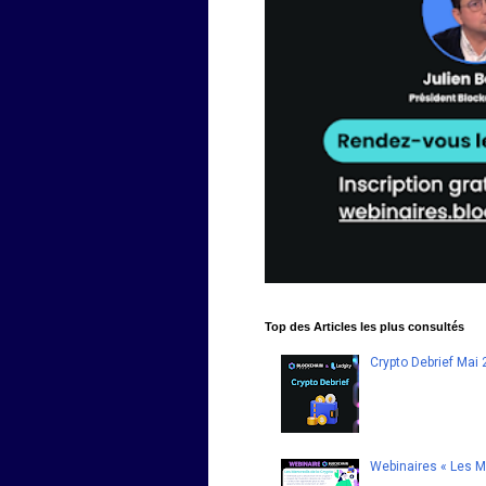
Top des Articles les plus consultés
Crypto Debrief Mai
Webinaires « Les Me