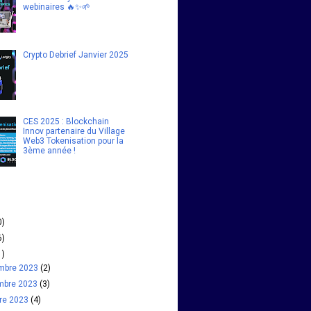
webinaires 🔥✨🌱
Crypto Debrief Janvier 2025
CES 2025 : Blockchain
Innov partenaire du Village
Web3 Tokenisation pour la
3ème année !
0)
6)
1)
mbre 2023
(2)
mbre 2023
(3)
bre 2023
(4)