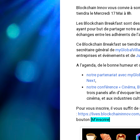
Blockchain Innov vous convie à son
tiendra le Mercredi 17 Mai à 8h.
Les Blockchain Breakfast sont des
ayant pour but de partager notre a
échanges entre les adhérents de l'
Ce Blockchain Breakfast se tiend
secrétaire général de
myGlobalVill
entreprises et événements et de
Ju
A l'agenda, de le bonne humeur et 
notre partenariat avec myGlo
Next
,
notre conférence « Cinéma, B
trois panels afin d'évoquer l
cinéma, et aux industries cult
Pour vous inscrire, il vous suffit de 
:
https://lives.blockchaininnov.c
bouton
[M'inscrire]