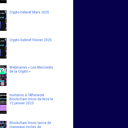
Crypto Debrief Mars 2025
Crypto Debrief Février 2025
Webinaires « Les Mercredis
de la Crypto »
Invitation à l'Afterwork
Blockchain Innov de Nice le
12 janvier 2023
Blockchain Innov lance de
nouveaux cycles de