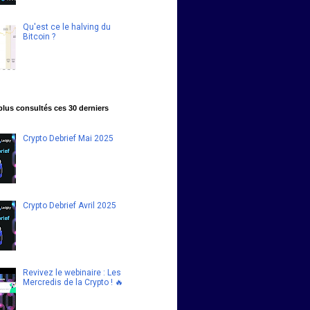
Qu'est ce le halving du
Bitcoin ?
 plus consultés ces 30 derniers
Crypto Debrief Mai 2025
Crypto Debrief Avril 2025
Revivez le webinaire : Les
Mercredis de la Crypto ! 🔥