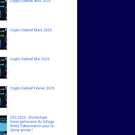
Crypto Debrief Avril 2025
Crypto Debrief Mars 2025
Crypto Debrief Mai 2025
Crypto Debrief Février 2025
CES 2025 : Blockchain
Innov partenaire du Village
Web3 Tokenisation pour la
3ème année !