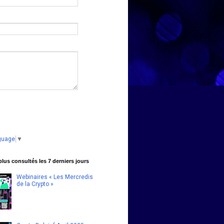
guage
▼
 plus consultés les 7 derniers jours
Webinaires « Les Mercredis
de la Crypto »