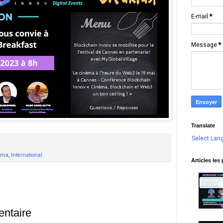
E-mail
*
Message
*
Translate
Select Lan
éma
,
International
Articles les
entaire