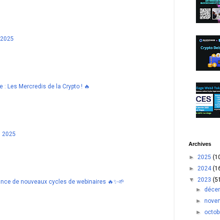
l 2025
e : Les Mercredis de la Crypto ! 🔥
s 2025
Archives
►
2025
(1
►
2024
(1
▼
2023
(5
ance de nouveaux cycles de webinaires 🔥✨🌱
►
déce
►
nove
►
octo