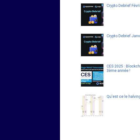
Crypto Debrief Févr
Crypto Debrief Janv
CES 2025 : Blockcha
3ème année !
Qu'est ce le halvin