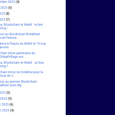
embre 2023
(4)
et 2023
(5)
2023
(8)
2023
(7)
a, Blockchain et Web3 : le bon
ting !
tion au Blockchain Breakfast
cial Festiva...
néma à l’heure du Web3 le 19 mai
Cannes
chain Innov partenaire du
lobalVillage sur...
a, Blockchain et Web3 : un bon
ting ?
hain Innov se mobilise pour le
tival de C...
tion au premier Blockchain
akfast avec My...
 2023
(5)
 2023
(3)
er 2023
(6)
er 2023
(4)