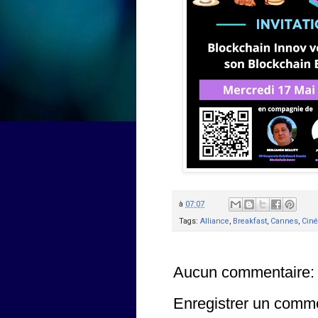
à
07:07
Tags:
Alliance
,
Breakfast
,
Cannes
,
Cin
Aucun commentaire:
Enregistrer un comm