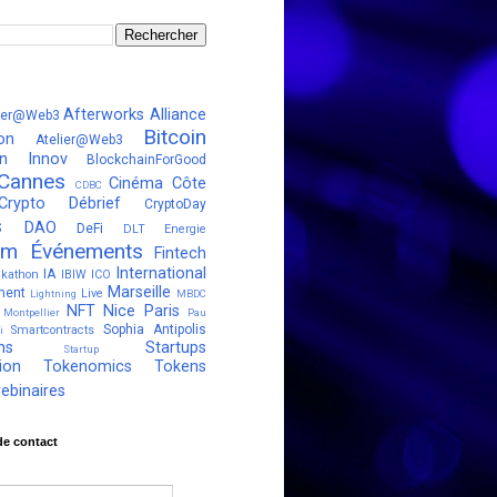
Afterworks
Alliance
ter@Web3
Bitcoin
on
Atelier@Web3
in Innov
BlockchainForGood
Cannes
Cinéma
Côte
CDBC
Crypto Débrief
CryptoDay
s
DAO
DeFi
DLT
Energie
um
Événements
Fintech
International
IA
kathon
IBIW
ICO
Marseille
ment
Live
Lightning
MBDC
NFT
Nice
Paris
Montpellier
Pau
Sophia Antipolis
Smartcontracts
i
ns
Startups
Startup
ion
Tokenomics
Tokens
ebinaires
de contact