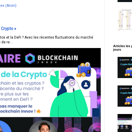
res (Atom)
 Crypto »
ptos et la DeFi ? Avec les récentes fluctuations du marché
 de re...
Articles les
jours